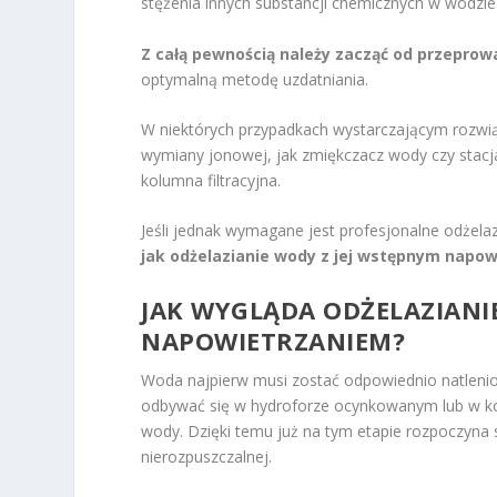
stężenia innych substancji chemicznych w wodzie
Z całą pewnością należy zacząć od przeprow
optymalną metodę uzdatniania.
W niektórych przypadkach wystarczającym rozwią
wymiany jonowej, jak zmiękczacz wody czy stacja
kolumna filtracyjna.
Jeśli jednak wymagane jest profesjonalne odżela
jak odżelazianie wody z jej wstępnym napo
JAK WYGLĄDA ODŻELAZIAN
NAPOWIETRZANIEM?
Woda najpierw musi zostać odpowiednio natleni
odbywać się w hydroforze ocynkowanym lub w k
wody. Dzięki temu już na tym etapie rozpoczyna 
nierozpuszczalnej.