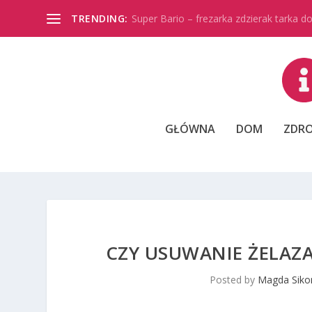
TRENDING:
Super Bario – frezarka zdzierak tarka do 
GŁÓWNA
DOM
ZDRO
CZY USUWANIE ŻELAZ
Posted by
Magda Siko