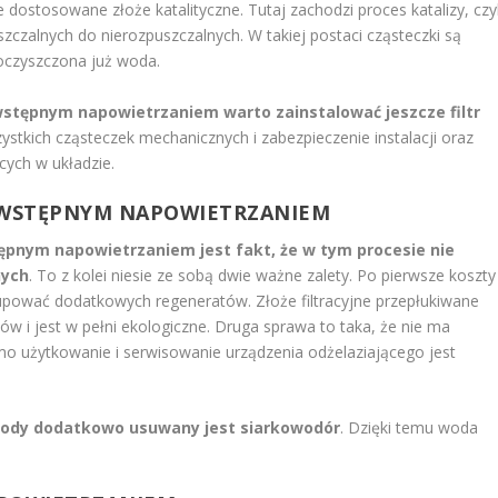
 dostosowane złoże katalityczne. Tutaj zachodzi proces katalizy, czyl
szczalnych do nierozpuszczalnych. W takiej postaci cząsteczki są
 oczyszczona już woda.
wstępnym napowietrzaniem warto zainstalować jeszcze filtr
ystkich cząsteczek mechanicznych i zabezpieczenie instalacji oraz
cych w układzie.
E WSTĘPNYM NAPOWIETRZANIEM
ępnym napowietrzaniem jest fakt, że w tym procesie nie
nych
. To z kolei niesie ze sobą dwie ważne zalety. Po pierwsze koszty
kupować dodatkowych regeneratów. Złoże filtracyjne przepłukiwane
w i jest w pełni ekologiczne. Druga sprawa to taka, że nie ma
mo użytkowanie i serwisowanie urządzenia odżelaziającego jest
wody dodatkowo usuwany jest siarkowodór
. Dzięki temu woda