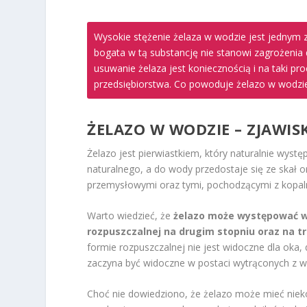
Wysokie stężenie żelaza w wodzie jest jednym 
bogata w tą substancję nie stanowi zagrożenia 
usuwanie żelaza jest koniecznością i na taki pro
przedsiębiorstwa. Co powoduje żelazo w wodzie?
ŻELAZO W WODZIE – ZJAWI
Żelazo jest pierwiastkiem, który naturalnie wys
naturalnego, a do wody przedostaje się ze skał 
przemysłowymi oraz tymi, pochodzącymi z kopaln
Warto wiedzieć, że
żelazo może występować w 
rozpuszczalnej na drugim stopniu oraz na t
formie rozpuszczalnej nie jest widoczne dla oka, 
zaczyna być widoczne w postaci wytrąconych z 
Choć nie dowiedziono, że żelazo może mieć niek