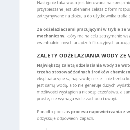
Następnie taka woda jest kierowana na specjalnie
przyspieszane jest utlenianie żelaza z form rozpu
zatrzymywane na złożu, a do użytkownika trafia
Za odżelaziaczami pracującymi w trybie ze 
mechaniczny
, który ma na celu zatrzymanie wsz
ewentualnie innych urządzeń filtracyjnych pracują
ZALETY ODŻELAZIANIA WODY Z
Największą zaletą odżelaziania wody ze wst
trzeba stosować żadnych środków chemicz
eksploatacyjne są naprawdę niskie – nie trzeba 
jest samą wodą, a to nie generuje dużych wydatkó
możliwości wystąpienia niebezpieczeństwa, a sa
proste, nie wymaga wiele zachodu i uwagi.
Ponadto podczas
procesu napowietrzania z 
odzyskuje odpowiedni zapach.