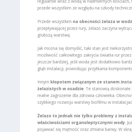
regularnie wraz z wodą w nadmiernych ilościach, 
przede wszystkim ze względu na szkody techniczn
Przede wszystkim
na obecności żelaza w wodz
przepływającej przez rury, żelazo zaczyna wytrąc
grubszą warstwę.
Jak można się domyślić, taki stan jest niekorzys
możliwość całkowitego zakrycia światła rur prze
jeszcze bardziej, jeśli woda jest dodatkowo bar
głąb instalacji, powodując przytkania komponent
Innym
kłopotem związanym ze stanem instal
żelazistych w osadzie
. Te stanowią doskonałe
realne zagrożenie dla zdrowia człowieka. Obecnoś
szybkiego rozwoju warstwy biofilmu w instalacjac
Żelazo to jednak nie tylko problemy z instal
właściwościami organoleptycznymi wody
. J
pojawiać się mętność oraz zmiana barwy. W skra