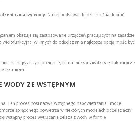
.
adzenia analizy wody
. Na tej podstawie będzie można dobrać
zaniem okazuje się zastosowanie urządzeń pracujących na zasadzie
 wielofunkcyjna. W innych do odżelaziania najlepszą opcją może być
zianie na najwyższym poziomie, to
nic nie sprawdzi się tak dobrz
wietrzaniem
.
IE WODY ZE WSTĘPNYM
ona. Ten proces nosi nazwę wstępnego napowietrzania i może
omorze sprężonego powietrza w niektórych modelach odżelaziaczy
się wstępny proces wytrącania żelaza z wody w formie