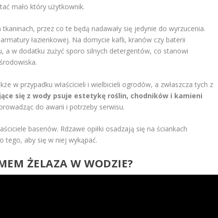
stać mało który użytkownik.
 tkaninach, przez co te będą nadawały się jedynie do wyrzucenia.
armatury łazienkowej. Na domycie kafli, kranów czy baterii
u, a w dodatku zużyć sporo silnych detergentów, co stanowi
środowiska.
e w przypadku właścicieli i wielbicieli ogrodów, a zwłaszcza tych z
ące się z wody psuje estetykę roślin, chodników i kamieni
prowadząc do awarii i potrzeby serwisu.
ściciele basenów. Rdzawe opiłki osadzają się na ściankach
 tego, aby się w niej wykąpać.
EMEM ŻELAZA W WODZIE?