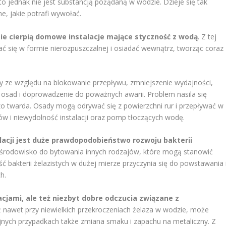
to jednak nie jest substancją pożądaną w wodzie. Dzieje się tak
e, jakie potrafi wywołać.
ie cierpią domowe instalacje mające styczność z wodą
. Z tej
ać się w formie nierozpuszczalnej i osiadać wewnątrz, tworząc coraz
tny ze względu na blokowanie przepływu, zmniejszenie wydajności,
z osad i doprowadzenie do poważnych awarii. Problem nasila się
dzo twarda. Osady mogą odrywać się z powierzchni rur i przepływać w
ów i niewydolność instalacji oraz pomp tłoczących wodę.
acji jest duże prawdopodobieństwo rozwoju bakterii
 środowisko do bytowania innych rodzajów, które mogą stanowić
ć bakterii żelazistych w dużej mierze przyczynia się do powstawania 
h.
acjami, ale też niezbyt dobre odczucia związane z
uż nawet przy niewielkich przekroczeniach żelaza w wodzie, może
jnych przypadkach także zmiana smaku i zapachu na metaliczny. Z