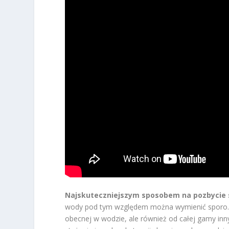
Najskuteczniejszym sposobem na pozbycie si
wody pod tym względem można wymienić sporo. Wie
obecnej w wodzie, ale również od całej gamy in