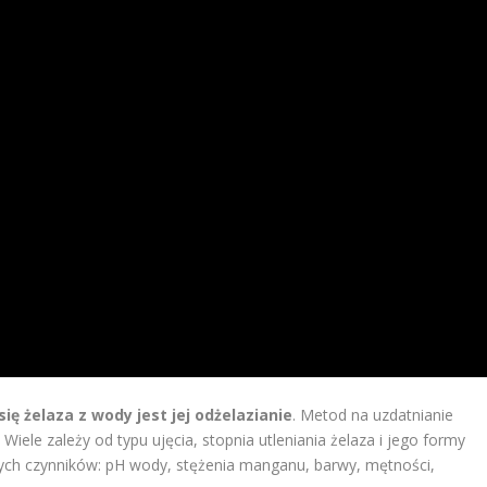
ę żelaza z wody jest jej odżelazianie
. Metod na uzdatnianie
le zależy od typu ujęcia, stopnia utleniania żelaza i jego formy
nych czynników: pH wody, stężenia manganu, barwy, mętności,