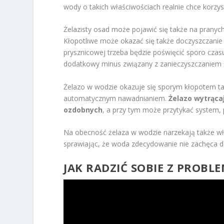
wody o takich właściwościach realnie chce korzy
Żelazisty osad może pojawić się także na pranych
Kłopotliwe może okazać się także doczyszczanie 
prysznicowej trzeba będzie poświęcić sporo czas
dodatkowy minus związany z zanieczyszczaniem 
Żelazo w wodzie okazuje się sporym kłopotem takż
automatycznym nawadnianiem.
Żelazo wytrącaj
ozdobnych
, a przy tym może przytykać system, 
Na obecność żelaza w wodzie narzekają także wła
sprawiając, że woda zdecydowanie nie zachęca do
JAK RADZIĆ SOBIE Z PROBL