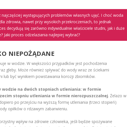
z najczęściej występujących problemów własnych ujęć. I choć woda
dla zdrowia, nawet przy wysokich przekroczeniach, to jednak
ces decydują się zarówno indywidualnie właściciele studni, jak i duże
 Jaki proces odżelaziania najlepiej wybrać?
SKO NIEPOŻĄDANE
tępuje w wodzie. W większości przypadków jest pochodzenia
oraz gleby. Może również spływać do wody wraz ze ściekami
i lub być wynikiem powstawania korozji zbiorników.
wodzie na dwóch stopniach utleniania: w formie
rzecim stopniu utleniania w formie nierozpuszczalnej
. Żelazo w
dopiero po przejściu na wyższą formę utleniania (trzeci stopień)
wody opiłków o rdzawym zabarwieniu.
orzystny wpływ na zdrowie człowieka, jeśli będzie spożywane