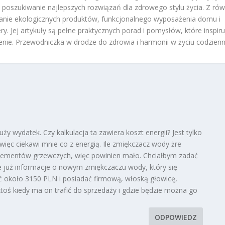
 i poszukiwanie najlepszych rozwiązań dla zdrowego stylu życia. Z ró
anie ekologicznych produktów, funkcjonalnego wyposażenia domu i
y. Jej artykuły są pełne praktycznych porad i pomysłów, które inspir
zenie. Przewodniczka w drodze do zdrowia i harmonii w życiu codzien
uży wydatek. Czy kalkulacja ta zawiera koszt energii? Jest tylko
 więc ciekawi mnie co z energią. Ile zmiękczacz wody żre
elementów grzewczych, więc powinien mało. Chciałbym zadać
ie już informacje o nowym zmiękczaczu wody, który się
 około 3150 PLN i posiadać firmową, włoską głowicę,
 ktoś kiedy ma on trafić do sprzedaży i gdzie będzie można go
ODPOWIEDZ