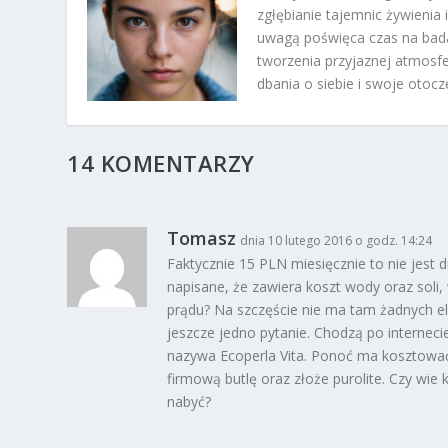
zgłębianie tajemnic żywienia
uwagą poświęca czas na bad
tworzenia przyjaznej atmosfer
dbania o siebie i swoje otoc
14 KOMENTARZY
Tomasz
dnia 10 lutego 2016 o godz. 14:24
Faktycznie 15 PLN miesięcznie to nie jest d
napisane, że zawiera koszt wody oraz soli,
prądu? Na szczęście nie ma tam żadnych 
jeszcze jedno pytanie. Chodzą po internec
nazywa Ecoperla Vita. Ponoć ma kosztować
firmową butlę oraz złoże purolite. Czy wie
nabyć?