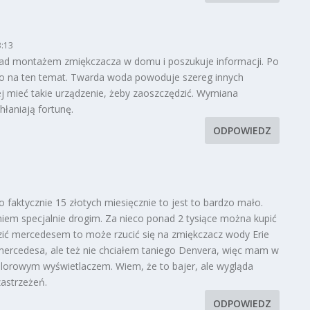
3:13
nad montażem zmiękczacza w domu i poszukuje informacji. Po
użo na ten temat. Twarda woda powoduje szereg innych
j mieć takie urządzenie, żeby zaoszczędzić. Wymiana
łaniają fortunę.
ODPOWIEDZ
o faktycznie 15 złotych miesięcznie to jest to bardzo mało.
iem specjalnie drogim. Za nieco ponad 2 tysiące można kupić
zić mercedesem to może rzucić się na zmiękczacz wody Erie
mercedesa, ale też nie chciałem taniego Denvera, więc mam w
orowym wyświetlaczem. Wiem, że to bajer, ale wygląda
zastrzeżeń.
ODPOWIEDZ