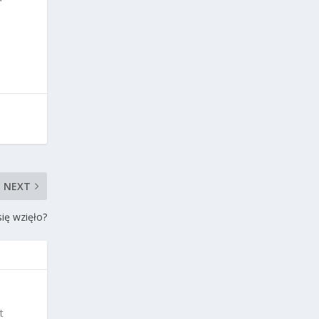
NEXT
ię wzięło?
t