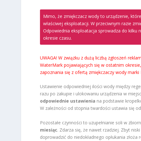
Mimo, że zmiękczacz wody to urządzenie, któr
właściwej eksploatacji. W przeciwnym razie zmię
Odpowiednia eksploatacja sprowadza do kilku r
okresie czasu.
UWAGA! W związku z dużą liczbą zgłoszeń rekla
WaterMark pojawiających się w ostatnim okresi
zapoznania się z ofertą zmiękczaczy wody marki 
Ustawienie odpowiedniej ilości wody między rege
razu po zakupie i ulokowaniu urządzenia w miej
odpowiednie ustawienia
na podstawie kropelk
W zależności od stopnia twardości ustawia się
Pozostałe czynności to uzupełnianie soli w zbiorn
miesiąc
. Zdarza się, że nawet rzadziej. Zbyt nis
doprowadzić do niedokładnego opłukania złoża ro