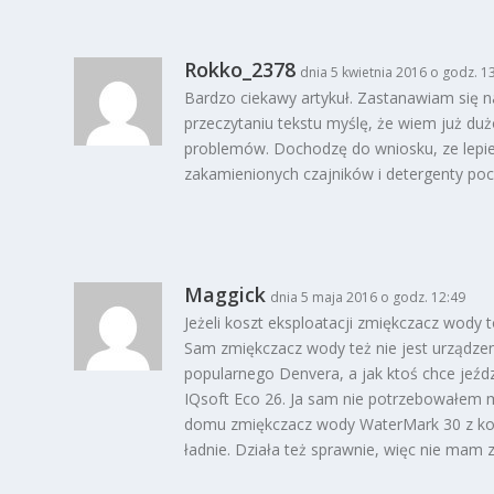
Rokko_2378
dnia 5 kwietnia 2016 o godz. 1
Bardzo ciekawy artykuł. Zastanawiam się 
przeczytaniu tekstu myślę, że wiem już d
problemów. Dochodzę do wniosku, ze lepie
zakamienionych czajników i detergenty poch
Maggick
dnia 5 maja 2016 o godz. 12:49
Jeżeli koszt eksploatacji zmiękczacz wody t
Sam zmiękczacz wody też nie jest urządzen
popularnego Denvera, a jak ktoś chce jeźd
IQsoft Eco 26. Ja sam nie potrzebowałem 
domu zmiękczacz wody WaterMark 30 z kol
ładnie. Działa też sprawnie, więc nie mam 