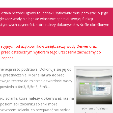
e działa bezobsługowo to jednak użytkownik musi pamiętać o jego
kczacz wody nie będzie właściwie spełniał swojej funkcji.
utynowych czynności, które należy dokonywać w ściśle określonym
macyjnych od użytkowników zmiękczaczy wody Denver oraz
e, przed ostatecznym wyborem tego urządzenia zachęcamy do
Ecoperla.
neracjami to podstawa. Dokonuje się jej od
scu przeznaczenia. Można
łatwo dobrać
owego testera do mierzenia twardości wody.
 odpowiednio 6m3, 5,5m3, 5m3…
iku solanki, które
należy dokonywać raz na
ki poziom soli zbiorniku solanki może
Jedynym oficjalnym
ztworem solanki, co przejawiać się będzie