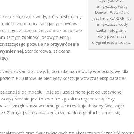
dystrybutorem
zmiękczaczy wody
Denver i WaterMark
rosce o zmiękczacz wody, który użytkujemy
jest firma KLARSAN. Na
robić to za pomocą specjalnych płynów i
zmiękczaczu wody
e dlatego, że często żelazo oraz pozostałe
szukaj hologramu,
który potwierdza
ą tym samym zdolność jonowymienną i
oryginalność produktu.
 czyszczącego pozwala na
przywrócenie
nowymiennej
. Standardowa, zalecana
ięcy.
o zastosowań domowych, do uzdatniania wody wodociągowej dla
oziomie 30 litrów. Ile pieniędzy kosztuje wówczas eksploatacja?
zależności od modelu. Ilość soli uzależniona jest od ustawionej
wody). Średnio jest to koło 3,5 kg soli na regenerację. Przy
oatacji zmiękczacza w domu gdzie mieszkają 4 osoby (włączając
 zł
. Z drugiej strony oszczędza się na detergentach i chroni się
kompaktowych oraz dwuczęściowych zmiękczaczy wody znaleźć możn