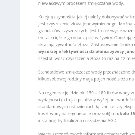
niewłaściwym procesem zmiękczania wody.
Kolejną czynnością jakiej należy dokonywać w t
jest czyszczenie złoża jonowymiennego. Można z
granulatów czyszczących. Jest to niezwykle ważn
metale ciężkie gromadzą się w żywicy. Obniżaj
skracają żywotność złoża. Zastosowanie środka
wysokiej efektywności działania żywicy jo
częstotliwość czyszczenia złoża to raz na 12 mies
Standardowe zmiękczacze wody przeznaczone d
kilkuosobowej rodziny mają pojemność złoża na p
Na regenerację idzie ok. 150 – 180 litrów wody w 
wydajności (a ta jak pisaliśmy wyżej od twardości 
standardowych ustawieniach łączne koszty ekspl
koszt wody na regenerację oraz soli) to
około 15
instalację hydrauliczną i urządzenia AGD.
Więcej szczegółowych informacji dotyczących 