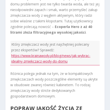
domu problemem jest nie tylko twarda woda, ale też jej
nieodpowiedni zapach i smak, warto przemyśleć zakup
zmiękczacza wody z węglem aktywnym, który radzi
sobie właśnie z takimi kłopotami. Tutaj użytkownicy
zgodnie polecają nowość –
Ecoperla Hero z aż 40
litrami złoża filtracyjnego wysokiej jakości
.
Który zmiękczacz wody jest najchętniej polecany
przez ekspertów? Sprawdź:
https://www.krainawody.pl/blog/news/jak-wybrac-
idealny-zmiekczacz-wody-do-domu
Różnica polega jednak na tym, że w kompaktowych
zmiękczaczach wody poszczególne elementy są ukryte
w obudowie zwanej również kabinetem. To rodzaj
zmiękczaczy wody stricte dedykowanych
gospodarstwom domowym.
POPRAW JAKOŚĆ ŻYCIA ZE