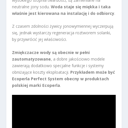
wysokiego stopnia twardości, są zamieniane na
neutralne jony sodu.
Woda staje się miękka i taka
właśnie jest kierowana na instalację i do odbiorcy
.
Z czasem zdolności żywicy jonowymiennej wyczerpują
się, jednak wystarczy regeneracja roztworem solanki,
by przywrócić jej właściwości.
Zmiękczacze wody są obecnie w pełni
zautomatyzowane
, a dobre jakościowo modele
zawierają dodatkowo specjalne funkcje i systemy
obniżające koszty eksploatacji.
Przykładem może być
Ecoperla Perfect System obecny w produktach
polskiej marki Ecoperla
.