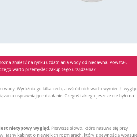
 można znaleźć na rynku uzdatniania wody od niedawna. Powstał,
czego warto przemyśleć zakup tego urządzenia?
 wody. Wyróżnia go kilka cech, a wśród nich warto wymienić: wygląd
ązania usprawniające działanie. Czegoś takiego jeszcze nie było na
 jest nietypowy wygląd
. Pierwsze słowo, które nasuwa się przy
 jasny kabinet o niewielkich rozmiarach, który z pewnością wpasuj