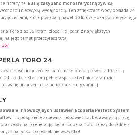
że filtracyjne.
Butlę zasypano monosferyczną żywicą
ywotności i niezwykłą wydajnością. Ten zmiękczacz wody posiada 24
urządzeniami, które posiadają nawet 30 litrów złoża polisferycznego
rla Toro z aż 35 litrami złoża. To jeden z największych
 na jego temat przeczytasz tutaj:
o-35/
PERLA TORO 24
iezawodność urządzeń. Eksperci marki oferują również 10-letnią
 24, co daje Klientom pełne wsparcie techniczne w razie
o awarię urządzenia tuż po ukończeniu gwarancji!
CY
sowanie innowacyjnych ustawień Ecoperla Perfect System
Upflow
. To połączenie zapewnia odpowiednią, bezawaryjną pracę
i oraz wody na regenerację. Seria Ecoperla Toro należy do jedne z
pnych na rynku. To jednak nie wszystko!