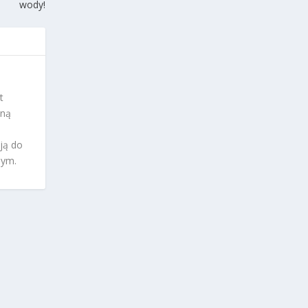
wody!
t
wną
ują do
nym.