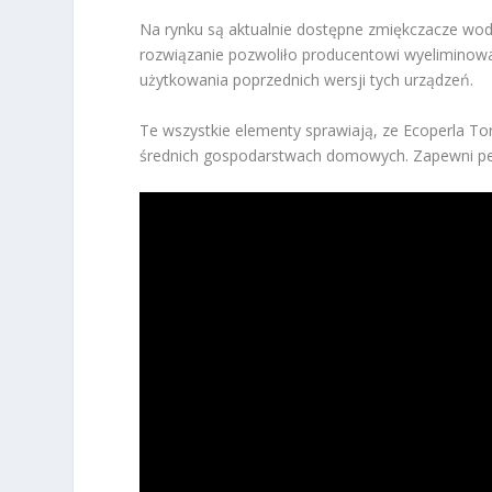
Na rynku są aktualnie dostępne zmiękczacze wod
rozwiązanie pozwoliło producentowi wyeliminowa
użytkowania poprzednich wersji tych urządzeń.
Te wszystkie elementy sprawiają, ze Ecoperla To
średnich gospodarstwach domowych. Zapewni pe