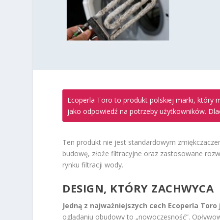
Ecoperla Toro to produkt polskiej marki, który
jako odpowiedź na potrzeby użytkowników. Dla
Ten produkt nie jest standardowym zmiękczaczem
budowę, złoże filtracyjne oraz zastosowane rozwi
rynku filtracji wody.
DESIGN, KTÓRY ZACHWYCA
Jedną z najważniejszych cech Ecoperla Toro
oglądaniu obudowy to „nowoczesność”. Opływowy,