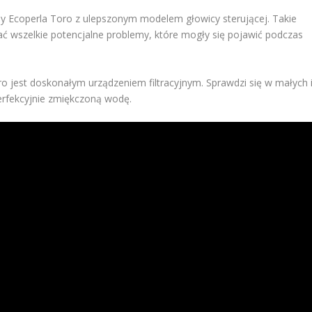
y Ecoperla Toro z ulepszonym modelem głowicy sterującej. Takie
ć wszelkie potencjalne problemy, które mogły się pojawić podczas
ro jest doskonałym urządzeniem filtracyjnym. Sprawdzi się w małych 
rfekcyjnie zmiękczoną wodę.