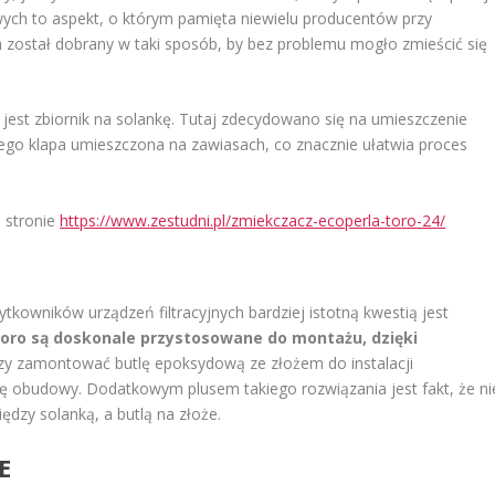
ch to aspekt, o którym pamięta niewielu producentów przy
 został dobrany w taki sposób, by bez problemu mogło zmieścić się
st zbiornik na solankę. Tutaj zdecydowano się na umieszczenie
ego klapa umieszczona na zawiasach, co znacznie ułatwia proces
 stronie
https://www.zestudni.pl/zmiekczacz-ecoperla-toro-24/
ytkowników urządzeń filtracyjnych bardziej istotną kwestią jest
oro są doskonale przystosowane do montażu, dzięki
czy zamontować butlę epoksydową ze złożem do instalacji
ztę obudowy. Dodatkowym plusem takiego rozwiązania jest fakt, że ni
dzy solanką, a butlą na złoże.
E