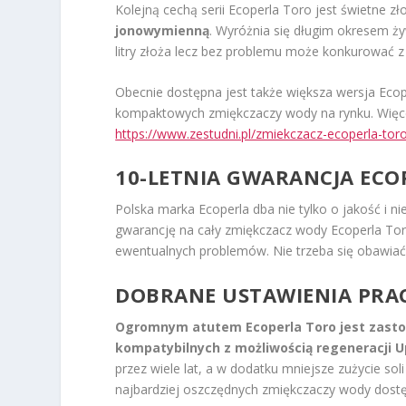
Kolejną cechą serii Ecoperla Toro jest świetne zło
jonowymienną
. Wyróżnia się długim okresem ż
litry złoża lecz bez problemu może konkurować z 
Obecnie dostępna jest także większa wersja Ecope
kompaktowych zmiękczaczy wody na rynku. Więcej
https://www.zestudni.pl/zmiekczacz-ecoperla-tor
10-LETNIA GWARANCJA ECO
Polska marka Ecoperla dba nie tylko o jakość i n
gwarancję na cały zmiękczacz wody Ecoperla Toro
ewentualnych problemów. Nie trzeba się obawiać 
DOBRANE USTAWIENIA PRA
Ogromnym atutem Ecoperla Toro jest zasto
kompatybilnych z możliwością regeneracji 
przez wiele lat, a w dodatku mniejsze zużycie sol
najbardziej oszczędnych zmiękczaczy wody dostę